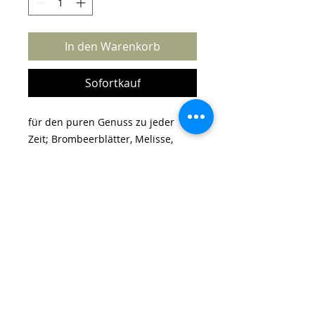
In den Warenkorb
Sofortkauf
für den puren Genuss zu jeder
Zeit; Brombeerblätter, Melisse,
Minze, Rosenblüten
Landladl
Wir stehen für Volksmedizin, natürliche
Heilmittel, pure Naturprodukte ohne
Zusätze,
Wissen um Heilkräuter und deren