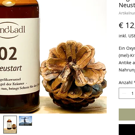
Neust
Artikeln
€ 12
inkl. US
Ein Oxym
(mel)-Kr
Antike a
Nahrung
Wirkstof
Anzahl
Wohlbef
Nr. 2 -
Neustar
Der Eng
für das
Neues 
wieder 
1 Teelö