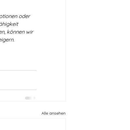
otionen oder 
higkeit 
en, können wir 
igern.
Alle ansehen