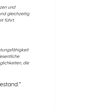
tzen und 
nd gleichzeitig 
t führt.
tungsfähigkeit 
esentliche 
ichkeiten, die 
estand.“ 