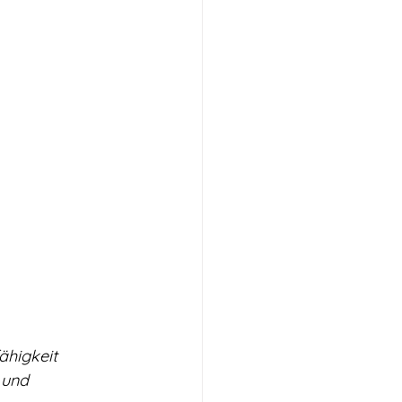
higkeit 
 und 