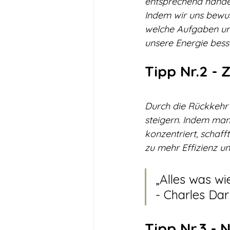
entsprechend hande
Indem wir uns bewus
welche Aufgaben uns 
unsere Energie besse
Tipp Nr.2 - 
Durch die Rückkehr 
steigern. Indem man
konzentriert, schaf
zu mehr Effizienz u
„Alles was wi
- Charles Da
Tipp Nr.3 -