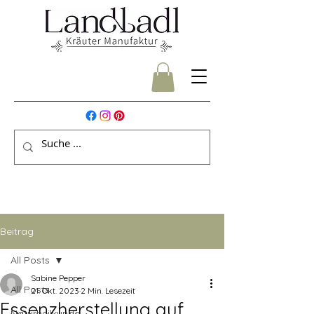
Beitrag
All Posts
Sabine Pepper
All Posts
21. Okt. 2023
2 Min. Lesezeit
Essenzherstellung auf
Naturheilkunde